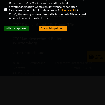
Die notwendigen Cookies werden allein für den
ordnungsgemäßen Gebrauch der Webseite benötigt.
Cookies von Drittanbietern (
Übersicht
)
Zur Optimierung unserer Webseite binden wir Dienste und
IMPRESSUM
DATENSCHUTZ
KONTAKT
Angebote von Drittanbietern ein.
CDU Kreisverband Alb-Donau/Ulm
Alle akzeptieren
Auswahl speichern
CDU Landesverband Baden-
Württemberg
CDU Deutschlands
© 2026 CDU Ortsverband
Realisation: Sharkness Media
Langenau
GmbH & Co. KG
Alle Rechte vorbehalten.